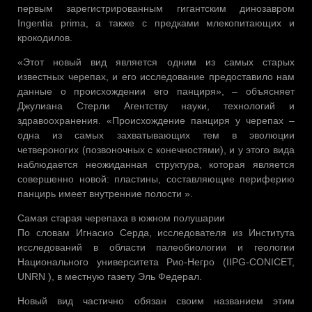
первым зарегистрированным гигантским динозавром
Ingentia prima, а также с предками млекопитающих и
крокодилов.
«Этот новый вид является одним из самых старых
известных черепах, и его исследование предоставило нам
данные о происхождении его панциря», – объясняет
Джулиана Стерли Агентству науки, технологий и
здравоохранения. «Происхождение панциря у черепах –
одна из самых захватывающих тем в эволюции
четвероногих (позвоночных с конечностями), и у этого вида
наблюдается неожиданная структура, которая является
совершенно новой: пластины, составляющие периферию
панцирь имеет внутренние полости ».
Самая старая черепаха в южном полушарии
По словам Игнасио Серда, исследователя из Института
исследований в области палеобиологии и геологии
Национального университета Рио-Негро (IIPG-CONICET,
UNRN ), в местную газету Эль Федерал.
Новый вид частично обязан своим названием этим