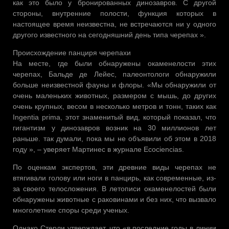
как это было у бронированных динозавров. С другой
стороны, внутренние полости, функция которых в
настоящее время неизвестна, не встречаются ни у одного
другого известного на сегодняшний день типа черепах ».
Происхождение панциря черепахи
На месте, где были обнаружены окаменелости этих
черепах, Бальде де Лейес, палеонтологи обнаружили
больше неизвестной фауны и флоры. «Мы обнаружили от
очень маленьких животных, размером с мышь, до других
очень крупных, весом в несколько метров и тонн, таких как
Ingentia prima, этот знаменитый вид, который показал, что
гигантизм у динозавров возник на 30 миллионов лет
раньше. так думали, пока мы не объявили об этом в 2018
году », – уверяет Мартинес в журнале Ecociencias.
По оценкам экспертов, эти древние виды черепах не
втягивали голову или ноги в панцирь, как современные, из-
за своего телосложения. В летописи окаменелостей были
обнаружены животные с раковинами и без них, что вызвало
многолетние споры среди ученых.
Однако Стерли утверждает, что «в последние годы в линии