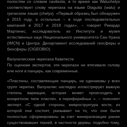
полостям со словом cavitesta, в то время как Waluchelys
соответствует слову черепаха на языке Diaguita (walu) и
греческом языке (chelys). «Первый образец был обнаружен
в 2015 году, а остальные – в ходе последовательных
кампаний в 2017 и 2018 годах», – говорит Рикардо
Мартинес, исследователь из Института и музея
естественных наук Национального университета Сан-Хуана
(IMCN) и Центра. Департамент исследований геосферы и
биосферы (CIGEOBIO).
Валухелисская черепаха Кавитеста
По оценкам экспертов, эти черепахи не втягивали голову
или ноги в панцирь, как современные.
«Пластины, составляющие панцирь, не одинаковы у всех
групп черепах. Валухелис наглядно иллюстрирует важную
степень вариации, которая может происходить в
конкретном типе пластин, в периферийных », – поясняет
эксперт. «С одной стороны, микроструктура кости, из
которой они состоят, указывает на то, что они были
полностью сформированы за счет минерализации ранее
существовавших тканей, в частности дермы, подобно тому,