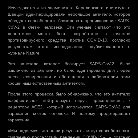
Исследователи из знаменитого Каролинского института в
Швеции идентифицировали небольшое антитело, которое
обладает способностью блокировать проникновение SARS-
CoV-2 в клетки человека. Эти ученые считают, что это
«нанотело» может быть разработано в качестве
противовирусного средства против COVID-19, согласно
результатам этого исследования, опубликованного в
журнале Nature.
Это нанотело, которое блокирует SARS-CoV-2, было
извлечено из альпаки, но было адаптировано для людей
после клонирования и обогащения в лаборатории этим
крошечным естественным антителом.
После этого процесса было обнаружено, что это антитело
«эффективно» нейтрализует вирус, присоединяясь к
рецептору ACE2, который используется SARS-CoV-2 для
заражения клеток человека. И поэтому предотвращает
заражение.
«Мы надеемся, что наши результаты могут способствовать
смягчению последствий пандемии COVID-19», – пояснил